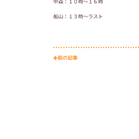
中森：１０時～１６時
船山：１３時～ラスト
前の記事