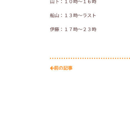
山下：１０時～１６時
船山：１３時～ラスト
伊藤：１７時～２３時
前の記事