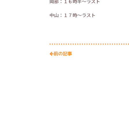
岡部：１６時半～ラスト
中山：１７時～ラスト
前の記事