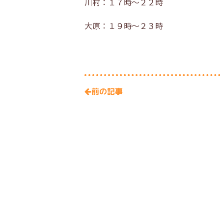
川村：１７時～２２時
大原：１９時～２３時
前の記事