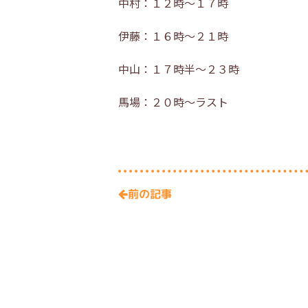
中村：１２時～１７時
伊藤：１６時～２１時
中山：１７時半～２３時
馬場：２０時～ラスト
前の記事